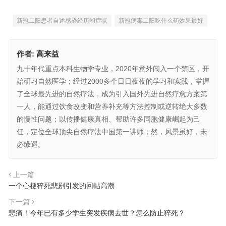
新冠二阳患者自述感染经历和症状
新冠病毒二阳吃什么药效果最好
作者:
高来益
九十年代重点本科生物学专业，2020年意外闯入一个禁区，开
始研习自然医学；经过2000多个日日夜夜的学习和实践，掌握
了全球最先进的自然疗法，成为引入国外先进自然疗愈方案第
一人，能通过饮食改变和营养补充等方法控制或逆转绝大多数
的慢性问题；以传播健康真相、帮助许多同胞健康崛起为己
任，定位全球顶尖自然疗法中国第一讲师；然，风景虽好，未
必缘遇。
上一篇
一个心梗猝死悲剧引发的回帖高潮
下一篇
悲痛！今年已有多少学生突发疾病去世？怎么防止猝死？