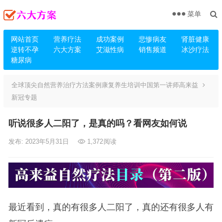
菜单
网站首页
营养疗法
成功案例
悲惨病友
肾脏健康
逆转不孕
六大方案
艾滋性病
销售频道
冰沙疗法
糖尿病
全球顶尖自然营养治疗方法案例康复养生培训中国第一讲师高来益
新冠专题
听说很多人二阳了，是真的吗？看网友如何说
发布: 2023年5月31日
1,372
阅读
最近看到，真的有很多人二阳了，真的还有很多人有