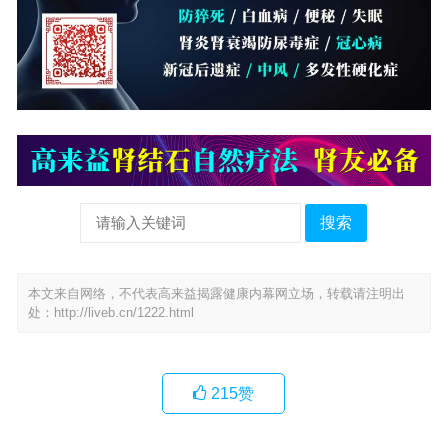
搜索
本文来自网络，不代表高来益揭露健康内幕网立场，转载请注明出
处：
http://liveb.cn/1222.html
215
赞