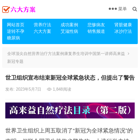
菜单
网站首页
营养疗法
成功案例
悲惨病友
肾脏健康
逆转不孕
六大方案
艾滋性病
销售频道
冰沙疗法
糖尿病
全球顶尖自然营养治疗方法案例康复养生培训中国第一讲师高来益
新冠专题
世卫组织宣布结束新冠全球紧急状态，但提出了警告
发布: 2023年5月7日
1,848
阅读
世界卫生组织上周五取消了“新冠为全球紧急情况”的