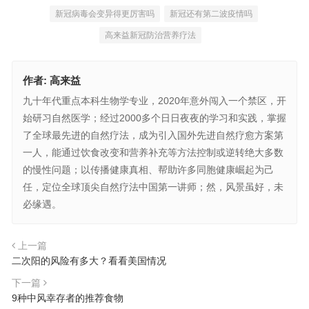
新冠病毒会变异得更厉害吗
新冠还有第二波疫情吗
高来益新冠防治营养疗法
作者:
高来益
九十年代重点本科生物学专业，2020年意外闯入一个禁区，开
始研习自然医学；经过2000多个日日夜夜的学习和实践，掌握
了全球最先进的自然疗法，成为引入国外先进自然疗愈方案第
一人，能通过饮食改变和营养补充等方法控制或逆转绝大多数
的慢性问题；以传播健康真相、帮助许多同胞健康崛起为己
任，定位全球顶尖自然疗法中国第一讲师；然，风景虽好，未
必缘遇。
上一篇
二次阳的风险有多大？看看美国情况
下一篇
9种中风幸存者的推荐食物