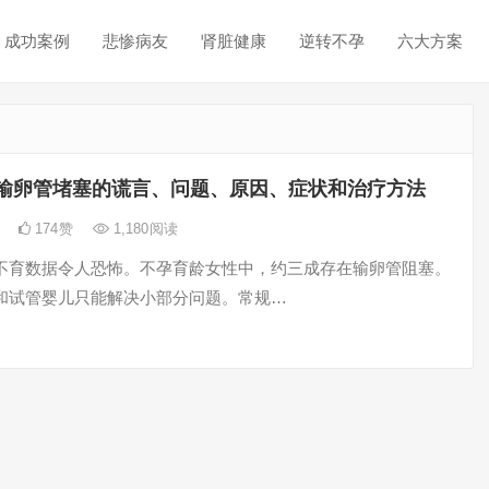
成功案例
悲惨病友
肾脏健康
逆转不孕
六大方案
输卵管堵塞的谎言、问题、原因、症状和治疗方法
日
174
赞
1,180
阅读
不育数据令人恐怖。不孕育龄女性中，约三成存在输卵管阻塞。
和试管婴儿只能解决小部分问题。常规…