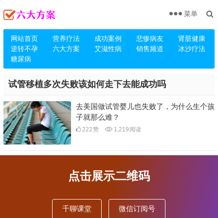
菜单
网站首页
营养疗法
成功案例
悲惨病友
肾脏健康
逆转不孕
六大方案
艾滋性病
销售频道
冰沙疗法
糖尿病
试管移植多次失败该如何走下去能成功吗
去美国做试管婴儿也失败了，为什么生个孩
子就那么难？
222
赞
1,219
阅读
点击展示二维码
千聊课堂
微信订阅号