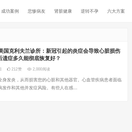
成功案例
悲惨病友
肾脏健康
逆转不孕
六大方案
美国克利夫兰诊所：新冠引起的炎症会导致心脏损伤
后遗症多久能彻底恢复好？
5日
212
赞
2,000
阅读
全身发炎，从而损害您的心脏和其他器官。心血管疾病患者面临
病发作和其他并发症风险。有些人在感…