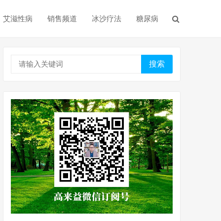
艾滋性病
销售频道
冰沙疗法
糖尿病
搜索