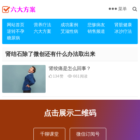
菜单
网站首页
营养疗法
成功案例
悲惨病友
肾脏健康
逆转不孕
六大方案
艾滋性病
销售频道
冰沙疗法
糖尿病
肾结石除了微创还有什么办法取出来
肾绞痛是怎么回事？
134
赞
661
阅读
点击展示二维码
千聊课堂
微信订阅号