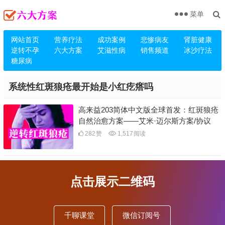
菜单
网站首页
营养疗法
成功案例
悲惨病友
肾脏健康
逆转不孕
六大方案
艾滋性病
销售频道
冰沙疗法
糖尿病
系统性红斑狼疮最开始是小红疙瘩吗
高来益203简体中文版全球首发：红斑狼疮
自然治愈方案——艾米·迈尔斯方案/协议
282
赞
1,517
阅读
点击展示二维码
千聊课堂
微信订阅号