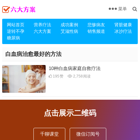
菜单
网站首页
营养疗法
成功案例
悲惨病友
肾脏健康
逆转不孕
六大方案
艾滋性病
销售频道
冰沙疗法
糖尿病
白血病治愈最好的方法
10种白血病家庭自救疗法
195
赞
2,758
阅读
点击展示二维码
千聊课堂
微信订阅号