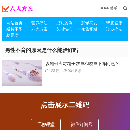
菜单
网站首页
营养疗法
成功案例
悲惨病友
肾脏健康
逆转不孕
六大方案
艾滋性病
销售频道
冰沙疗法
糖尿病
男性不育的原因是什么能治好吗
该如何应对精子数量和质量下降问题？
123
赞
934
阅读
点击展示二维码
千聊课堂
微信订阅号