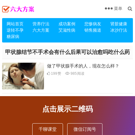
菜单
网站首页
营养疗法
成功案例
悲惨病友
肾脏健康
逆转不孕
六大方案
艾滋性病
销售频道
冰沙疗法
糖尿病
甲状腺结节不手术会有什么后果可以治愈吗吃什么药
做了甲状腺手术的人，现在怎么样？
199
赞
985
阅读
点击展示二维码
千聊课堂
微信订阅号