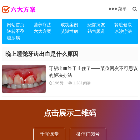
菜单
网站首页
营养疗法
成功案例
悲惨病友
肾脏健康
逆转不孕
六大方案
艾滋性病
销售频道
冰沙疗法
糖尿病
晚上睡觉牙齿出血是什么原因
牙龈出血终于止住了——某位网友不可思议
的解决办法
196
赞
1,281
阅读
点击展示二维码
千聊课堂
微信订阅号