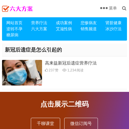
菜单
网站首页
营养疗法
成功案例
悲惨病友
肾脏健康
逆转不孕
六大方案
艾滋性病
销售频道
冰沙疗法
糖尿病
新冠后遗症是怎么引起的
高来益新冠后遗症营养疗法
237
赞
1,234
阅读
点击展示二维码
千聊课堂
微信订阅号