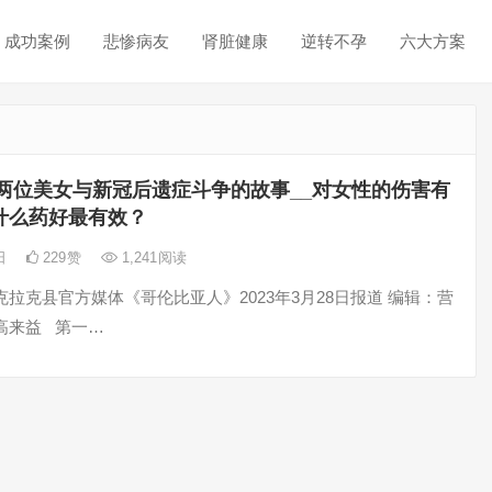
成功案例
悲惨病友
肾脏健康
逆转不孕
六大方案
两位美女与新冠后遗症斗争的故事__对女性的伤害有
什么药好最有效？
1日
229
赞
1,241
阅读
拉克县官方媒体《哥伦比亚人》2023年3月28日报道 编辑：营
高来益 第一…