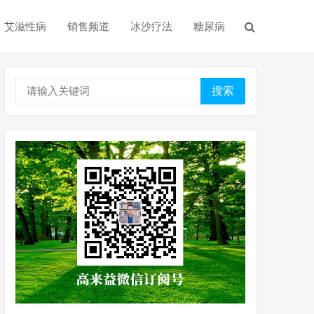
艾滋性病
销售频道
冰沙疗法
糖尿病
搜索