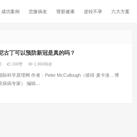
成功案例
悲惨病友
肾脏健康
逆转不孕
六大方案
尼古丁可以预防新冠是真的吗？
2日
169
赞
1,069
阅读
科学原理网 作者：Peter McCullough（彼得·麦卡洛，博
脏病病专家） 编辑…