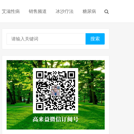
艾滋性病
销售频道
冰沙疗法
糖尿病
搜索