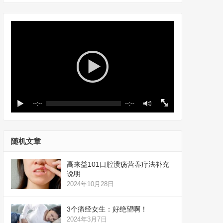
--:--
--:--
随机文章
高来益101口腔溃疡营养疗法补充
说明
2024年10月28日
3个痛经女生：好绝望啊！
2024年3月7日