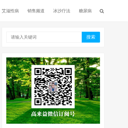
艾滋性病
销售频道
冰沙疗法
糖尿病
搜索