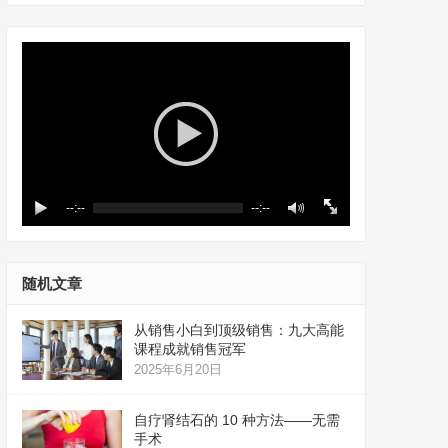
--:--
--:--
随机文章
从销售小白到顶级销售：九大高能
课程成就销售冠军
2025年6月20日
自疗肾结石的 10 种方法——无需
手术