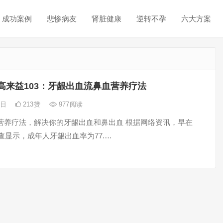
成功案例
悲惨病友
肾脏健康
逆转不孕
六大方案
高来益103：牙龈出血流鼻血营养疗法
2日
213
赞
977
阅读
营养疗法，解决你的牙龈出血和鼻出血 根据网络资讯，早在
调查显示，成年人牙龈出血率为77.…