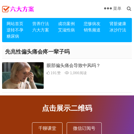
菜单
网站首页
营养疗法
成功案例
悲惨病友
肾脏健康
逆转不孕
六大方案
艾滋性病
销售频道
冰沙疗法
糖尿病
先兆性偏头痛会疼一辈子吗
眼部偏头痛会导致中风吗？
191
赞
1,066
阅读
点击展示二维码
千聊课堂
微信订阅号